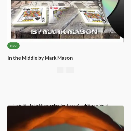
NEU
In the Middle by Mark Mason
25,21
€
„Das ist Marks Lieblingsroutine für Three-Card-Monte. Sie ist
unglaublich einfach vorzuführen und hat trotzdem eine Wirkung, die
weit über ihre Einfachheit hinausgeht! Alles, was du brauchst, sind
zwei Könige und eine Dame.“