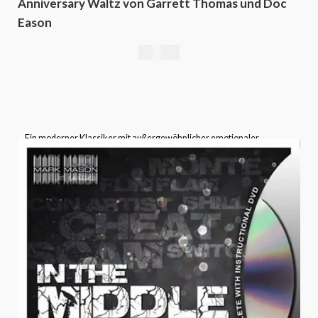
Anniversary Waltz von Garrett Thomas und Doc
Eason
16,76
€
Ein moderner Klassiker mit außergewöhnlicher emotionaler
Wirkung – der
Anniversary Waltz
gehört in das Repertoire jedes
ernsthaften Kartenmagiers.