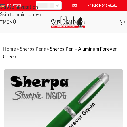
✉
+49 201-848-6161
EUR
DEUTSCH
Skip to navigation
Skip to main content
MENÜ
Home
»
Sherpa Pens
»
Sherpa Pen – Aluminum Forever
Green