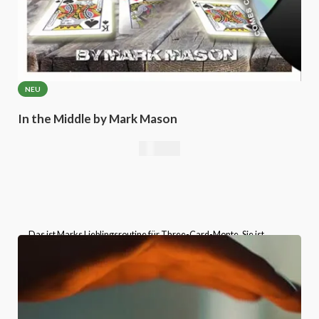
NEU
In the Middle by Mark Mason
25,21
€
„Das ist Marks Lieblingsroutine für Three-Card-Monte. Sie ist
unglaublich einfach vorzuführen und hat trotzdem eine Wirkung, die
weit über ihre Einfachheit hinausgeht! Alles, was du brauchst, sind
zwei Könige und eine Dame.“