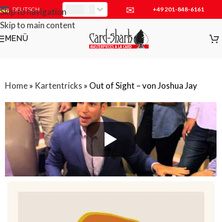
✉
+49 201-848-6161
EUR
DEUTSCH
Skip to navigation
Skip to main content
MENÜ
Home
»
Kartentricks
»
Out of Sight – von Joshua Jay