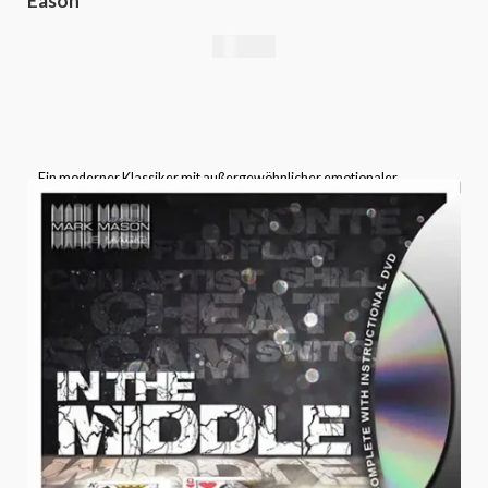
Eason
16,76
€
Ein moderner Klassiker mit außergewöhnlicher emotionaler
Wirkung – der
Anniversary Waltz
gehört in das Repertoire jedes
ernsthaften Kartenmagiers.