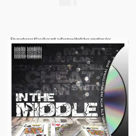
16,76
€
Ein moderner Klassiker mit außergewöhnlicher emotionaler
Wirkung – der
Anniversary Waltz
gehört in das Repertoire jedes
ernsthaften Kartenmagiers.