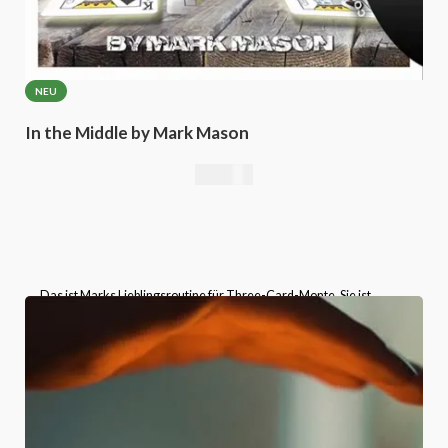
NEU
In the Middle by Mark Mason
25,21
€
„Das ist Marks Lieblingsroutine für Three-Card-Monte. Sie ist
unglaublich einfach vorzuführen und hat trotzdem eine Wirkung, die
weit über ihre Einfachheit hinausgeht! Alles, was du brauchst, sind
zwei Könige und eine Dame.“