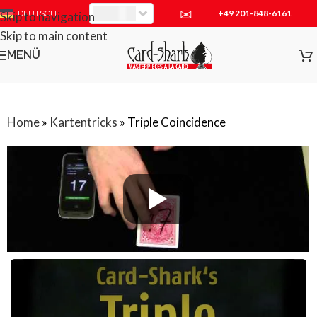
✉
+49 201-848-6161
EUR
DEUTSCH
Skip to navigation
Skip to main content
MENÜ
Home
»
Kartentricks
»
Triple Coincidence