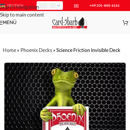
✉
+49 201-848-6161
EUR
DEUTSCH
Skip to navigation
Skip to main content
MENÜ
Home
»
Phoenix Decks
»
Science Friction Invisible Deck