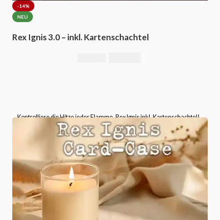
-14%
NEU
Rex Ignis 3.0 – inkl. Kartenschachtel
295,00
€
344,00
€
Kontrolliere die Hitze jeder Flamme, Rex Ignis inkl. Kartenschachtel!
Bitte wählen Sie die Kartenschachtel-Version aus, die
mitgeliefert wird.