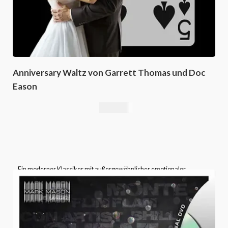
Anniversary Waltz von Garrett Thomas und Doc
Eason
16,76
€
Ein moderner Klassiker mit außergewöhnlicher emotionaler
Wirkung – der
Anniversary Waltz
gehört in das Repertoire jedes
ernsthaften Kartenmagiers.