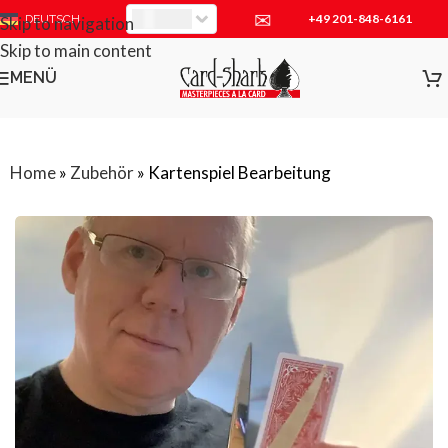
✉
+49 201-848-6161
EUR
DEUTSCH
Skip to navigation
Skip to main content
MENÜ
Home
»
Zubehör
»
Kartenspiel Bearbeitung