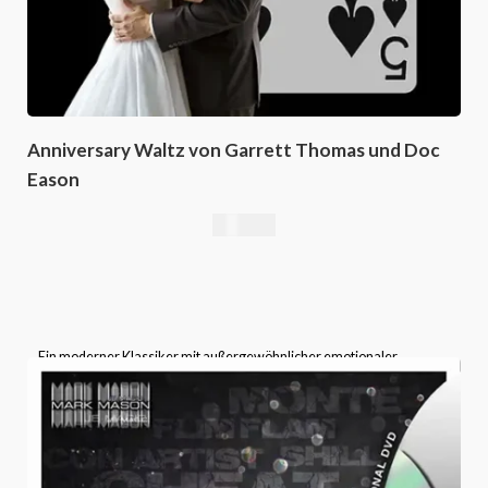
Anniversary Waltz von Garrett Thomas und Doc
Eason
16,76
€
Ein moderner Klassiker mit außergewöhnlicher emotionaler
Wirkung – der
Anniversary Waltz
gehört in das Repertoire jedes
ernsthaften Kartenmagiers.