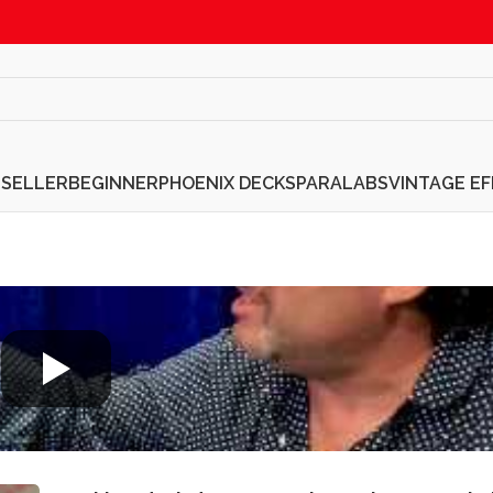
TSELLER
BEGINNER
PHOENIX DECKS
PARALABS
VINTAGE E