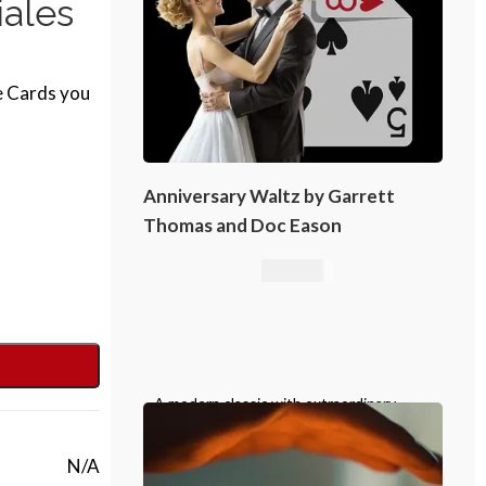
iales
he Cards you
Anniversary Waltz by Garrett
Thomas and Doc Eason
16,76
€
A modern classic with extraordinary
emotional impact, Anniversary Waltz
belongs in the repertoire of every
N/A
serious card magician.