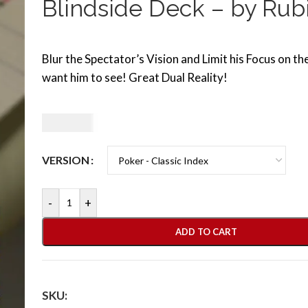
Blindside Deck – by Rub
Blur the Spectator’s Vision and Limit his Focus on t
want him to see! Great Dual Reality!
30,00
€
VERSION
-
+
ADD TO CART
SKU: