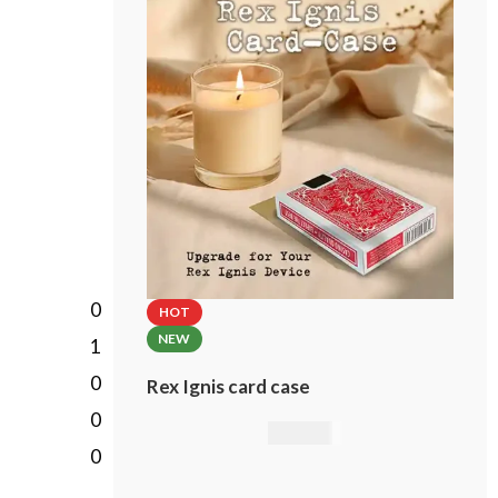
incl. custom card case!
Please select the brand of the
included card case.
0
HOT
NEW
1
0
Rex Ignis card case
0
49,00
€
0