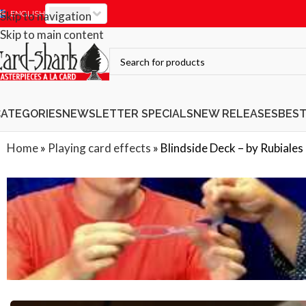
EUR
Skip to navigation
ENGLISH
Skip to main content
CATEGORIES
NEWSLETTER SPECIALS
NEW RELEASES
BES
Home
»
Playing card effects
»
Blindside Deck – by Rubiales