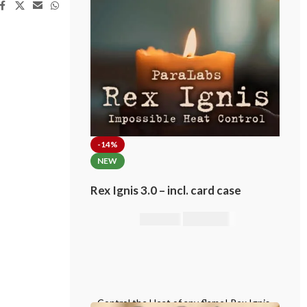
-14%
NEW
Rex Ignis 3.0 – incl. card case
295,00
€
344,00
€
Control the Heat of any flame! Rex Ignis