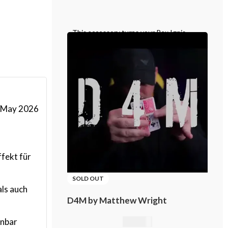
This accessory turns your Rex Ignis
matchbox into a Rex Ignis playing card
box. This is a specially prepared card
 May 2026
ffekt für
SOLD OUT
als auch
D4M by Matthew Wright
inbar
21,01
€