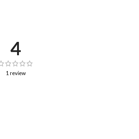
4
1 review